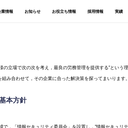
企業情報
お知らせ
お役立ち情報
採用情報
実績
客様の立場で次の次を考え，最良の労務管理を提供する”という
を組み合わせて，その企業に合った解決策を探ってまいります
手続
ソー
人事労務コン
サルティング
基本方針
給与計算アウ
Human
トソーシング
resources and
Payroll
labor
outsourcing
consulting
成で，「情報セキュリティ委員会」を設置し，”情報セキュリ