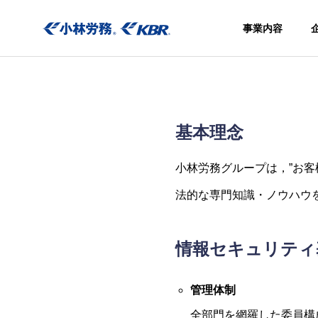
事業内容
基本理念
小林労務グループは，”お
事業内容
法的な専門知識・ノウハウ
社会保険
きアウト
シング
情報セキュリティ
Social
insurance
管理体制
procedure
agency
全部門を網羅した委員構