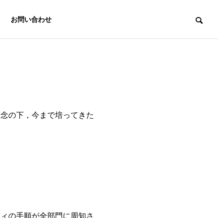
お問い合わせ
理念の下，今まで培ってきた
。
中小企業経営
e-asy電子申
労務支援機構
請.com®
Labor
Insurance
Electronic
Affairs
application e-
Association
asy
ティの手順が全部門に周知さ