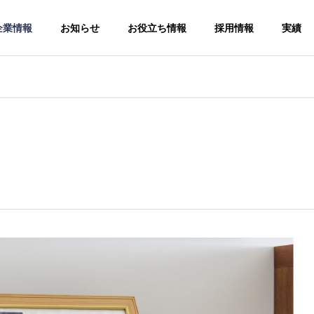
企業情報
お知らせ
お役立ち情報
採用情報
実績
手続
ソー
人事労務コン
サルティング
給与計算アウ
Human
トソーシング
resources and
Payroll
labor
outsourcing
consulting