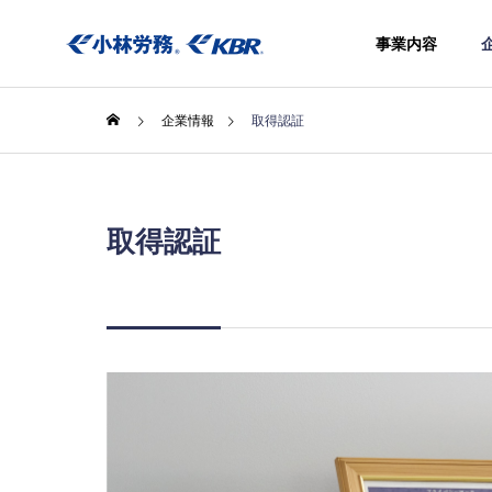
事業内容
企業情報
取得認証
取得認証
事業内容
社会保険
きアウト
シング
Social
insurance
procedure
agency