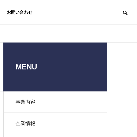
お問い合わせ
MENU
中小企業経営
e-asy電子申
労務支援機構
事業内容
請.com®
Labor
Insurance
Electronic
企業情報
Affairs
application e-
Association
asy