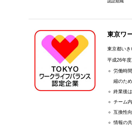
認証組織
東京ワ
東京都いき
平成26年
労働時
縮のた
終業後
チーム
互換性
情報の