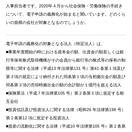
人事担当者です。2020年４月から社会保険・労働保険の手続き
について、電子申請の義務化が始まると聞いています。どのくら
いの規模の会社が対象となるのでしょうか。
電子申請の義務化の対象となる法人（特定法人）は、
■事業年度開始の時における資本金の額、出資金の額若しくは銀
行等保有株式取得機構がその会員から銀行等の株式等の保有の制
限等に関する法律（平成13 年法律第131 号）第41 条第１項及び
第３項の規定により納付された同条第１項の当初拠出金の額及び
同条第３項の売却時拠出金の額の合計額が１億円を超える法人
■保険業法（平成７年法律第105 号）第２条第５項に規定する相
互会社
■投資信託及び投資法人に関する法律（昭和26 年法律第198 号）
第２条第12 項に規定する投資法人
■資産の流動化に関する法律（平成10 年法律第105 号）第２条第