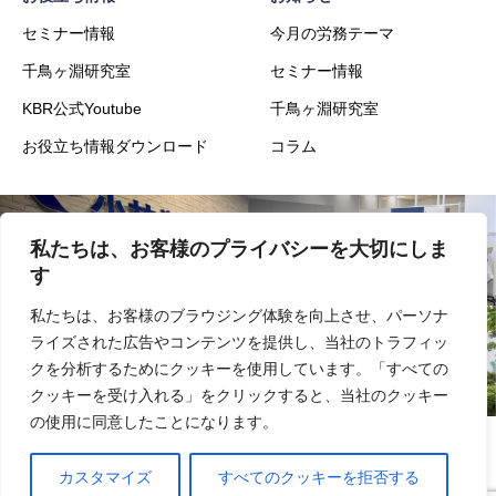
セミナー情報
今月の労務テーマ
千鳥ヶ淵研究室
セミナー情報
KBR公式Youtube
千鳥ヶ淵研究室
お役立ち情報ダウンロード
コラム
私たちは、お客様のプライバシーを大切にしま
会社概要
事業内容
す
私たちは、お客様のブラウジング体験を向上させ、パーソナ
ライズされた広告やコンテンツを提供し、当社のトラフィッ
実績
採用
クを分析するためにクッキーを使用しています。「すべての
クッキーを受け入れる」をクリックすると、当社のクッキー
の使用に同意したことになります。
情報セキュリティ基本方針
プライバシーポリシー
サイトマップ
カスタマイズ
すべてのクッキーを拒否する
お問い合わせ
よくあるご質問