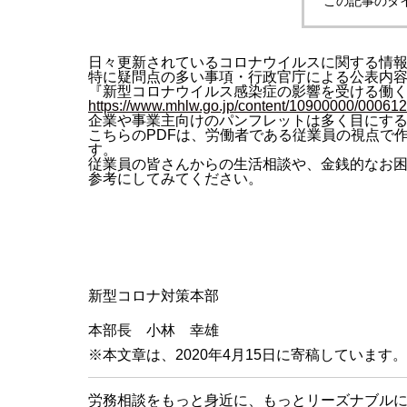
この記事のタ
日々更新されているコロナウイルスに関する情
特に疑問点の多い事項・行政官庁による公表内
『新型コロナウイルス感染症の影響を受ける働
https://www.mhlw.go.jp/content/10900000/000612
企業や事業主向けのパンフレットは多く目にす
こちらのPDFは、労働者である従業員の視点で
す。
従業員の皆さんからの生活相談や、金銭的なお
参考にしてみてください。
新型コロナ対策本部
本部長 小林 幸雄
※本文章は、2020年4月15日に寄稿しています。
労務相談をもっと身近に、もっとリーズナブル