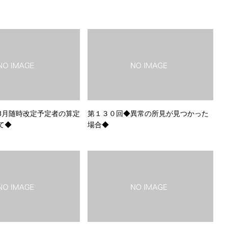
8月随時改定予定者の算定
第１３０回◆異常の所見が見つかった
て◆
場合◆