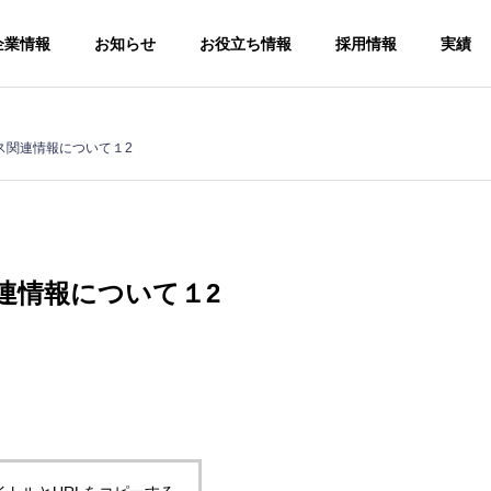
企業情報
お知らせ
お役立ち情報
採用情報
実績
ス関連情報について１2
連情報について１2
手続
ソー
人事労務コン
サルティング
給与計算アウ
Human
トソーシング
resources and
Payroll
labor
outsourcing
consulting