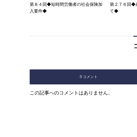
第８４回◆短時間労働者の社会保険加
第２７６回◆
入要件◆
て◆
0 コメント
この記事へのコメントはありません。