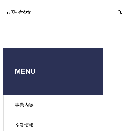
お問い合わせ
MENU
中小企業経営
e-asy電子申
労務支援機構
請.com®
事業内容
Labor
Insurance
Electronic
Affairs
application e-
企業情報
Association
asy