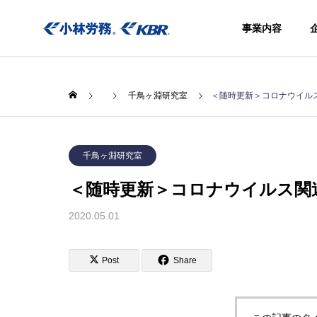
事業内容
千鳥ヶ淵研究室
＜随時更新＞コロナウイル
千鳥ヶ淵研究室
＜随時更新＞コロナウイルス関
事業内容
社会保険
2020.05.01
きアウト
シング
Social
Post
Share
insurance
procedure
agency