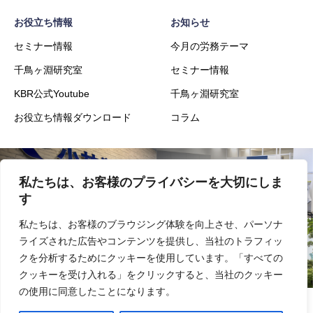
た際に入力いただいた個人情報につきま
お役立ち情報
お知らせ
しては、第三者へ提供することはござい
セミナー情報
ません。
今月の労務テーマ
千鳥ヶ淵研究室
セミナー情報
５．個人情報の取扱いの委託について
KBR公式Youtube
千鳥ヶ淵研究室
本ホームページのＷＥＢサーバ及びメー
お役立ち情報ダウンロード
コラム
ルサーバはレンタルサーバを利用してお
ります。 レンタルサーバ会社の選定は個
人情報保護の観点ならびに
私たちは、お客様のプライバシーを大切にしま
会社概要
事業内容
JISQ15001:2006の要求事項から評価し選
す
定して契約を交わしております。 また、
私たちは、お客様のブラウジング体験を向上させ、パーソナ
別途委託が必要となった場合には、上記
ライズされた広告やコンテンツを提供し、当社のトラフィッ
実績
採用
クを分析するためにクッキーを使用しています。「すべての
と同様に選定し契約を行います。
クッキーを受け入れる」をクリックすると、当社のクッキー
の使用に同意したことになります。
６．個人情報利用目的の通知、個人情報
情報セキュリティ基本方針
プライバシーポリシー
サイトマップ