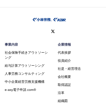
（１）営業活動およびマーケティング活
動（サービス・製品・セミナーやイベン
ト・キャンペーン・ニュースレターな
ど）に関連する情報を、電子メール・電
話などの手段により、お客様にお知らせ
するため。
事業内容
企業情報
（２）弊社が提供するサービス、商品お
社会保険手続きアウトソーシ
代表挨拶
よび関連する業務についてのアンケート
ング
役員紹介
を実施するため。
給与計算アウトソーシング
社是・経営理念
（３）弊社が提供するサービス、商品に
人事労務コンサルティング
会社概要
関する商談、打ち合わせのため。
中小企業経営労務支援機構
取得認証
e-asy電子申請.com®
４．第三者提供について
沿革
ホームページからお問合せいただきまし
組織図