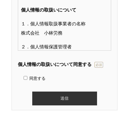
個人情報の取扱いについて
１．個人情報取扱事業者の名称
株式会社 小林労務
２．個人情報保護管理者
株式会社 小林労務 代表取締役 上村
個人情報の取扱いについて同意する
美由紀
必須
電話 ０３－３２６１－４９１１
同意する
ＦＡＸ ０３－３２６１－７７９０
e-mail: kob_contact-01@kbr-group.co.jp
３．個人情報の利用目的
入力いただいた個人情報につきまして
は、以下の目的で利用いたします。