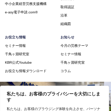
中小企業経営労務支援機構
取得認証
e-asy電子申請.com®
沿革
組織図
お役立ち情報
お知らせ
セミナー情報
今月の労務テーマ
千鳥ヶ淵研究室
セミナー情報
KBR公式Youtube
千鳥ヶ淵研究室
お役立ち情報ダウンロード
コラム
私たちは、お客様のプライバシーを大切にしま
会社概要
事業内容
す
私たちは、お客様のブラウジング体験を向上させ、パーソナ