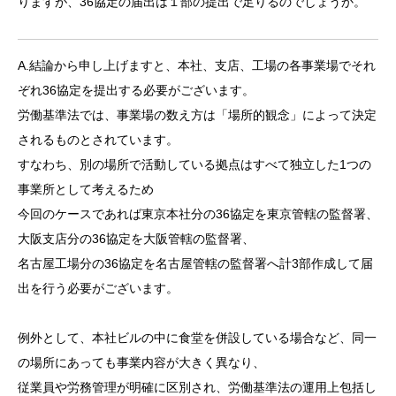
り
ますが、36協定の届出は１部の提出で足りるのでしょうか。
A.結論から申し上げますと、本社、支店、工場の各事業場でそれ
ぞれ
36協定を提出する必要がございます。
労働基準法では、事業場の数え方は「場所的観念」によって決定
さ
れるものとされています。
すなわち、別の場所で活動している拠点はすべて独立した1つの
事
業所として考えるため
今回のケースであれば東京本社分の36協定を東京管轄の監督署、
大阪支店分の36協定を大阪管轄の監督署、
名古屋工場分の36協
定を名古屋管轄の監督署へ計3部作成して届
出を行う必要がござい
ます。
例外として、本社ビルの中に食堂を併設している場合など、同一
の
場所にあっても事業内容が大きく異なり、
従業員や労務管理が明確
に区別され、労働基準法の運用上包括し