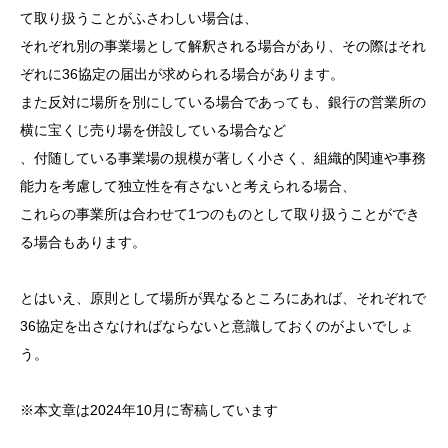
て取り扱うことがふさわし
い場合は、
それぞれ別の事業場として解釈される場合があり、その
際はそれ
ぞれに36協定の届出が求められる場合があります。
また
反対に場所を別にしている場合であっても、銀行の営業所の
横に宝
くじ売り場を併設している場合など
、付随している事業場の規模が
著しく小さく、組織的関連や事務
能力を考慮して独立性を有さない
と考えられる場合、
これらの事業所は合わせて1つのものとして取
り扱うことができ
る場合もあります。
とはいえ、原則として場所が異なるところにあれば、それぞれで
3
6協定を出さなければならないと意識しておくのがよいでしょ
う。
※本文章は2024年10月に寄稿しています