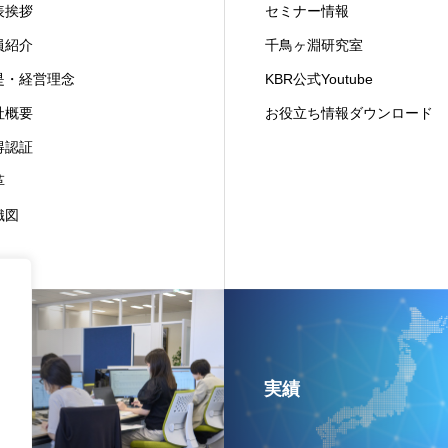
表挨拶
セミナー情報
員紹介
千鳥ヶ淵研究室
是・経営理念
KBR公式Youtube
社概要
お役立ち情報ダウンロード
得認証
革
織図
実績