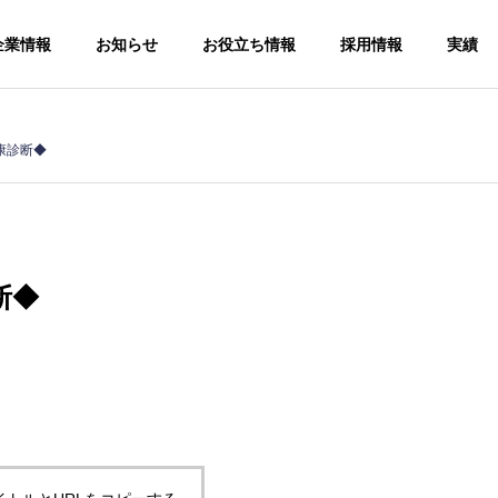
企業情報
お知らせ
お役立ち情報
採用情報
実績
康診断◆
断◆
手続
ソー
人事労務コン
サルティング
給与計算アウ
Human
トソーシング
resources and
Payroll
labor
outsourcing
consulting