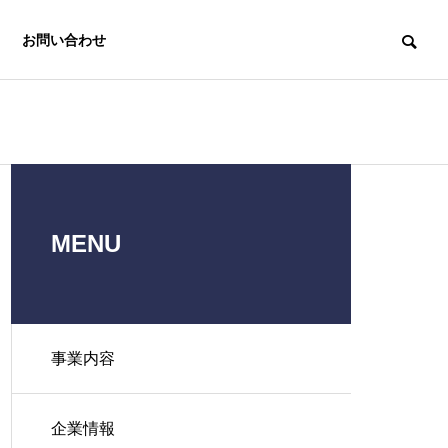
お問い合わせ
MENU
中小企業経営
e-asy電子申
労務支援機構
請.com®
事業内容
Labor
Insurance
Electronic
Affairs
application e-
企業情報
Association
asy