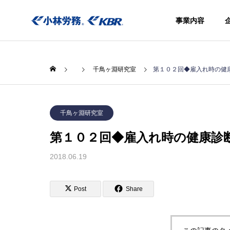
事業内容
千鳥ヶ淵研究室
第１０２回◆雇入れ時の健
千鳥ヶ淵研究室
第１０２回◆雇入れ時の健康診
事業内容
社会保険
2018.06.19
きアウト
シング
Social
Post
Share
insurance
procedure
agency