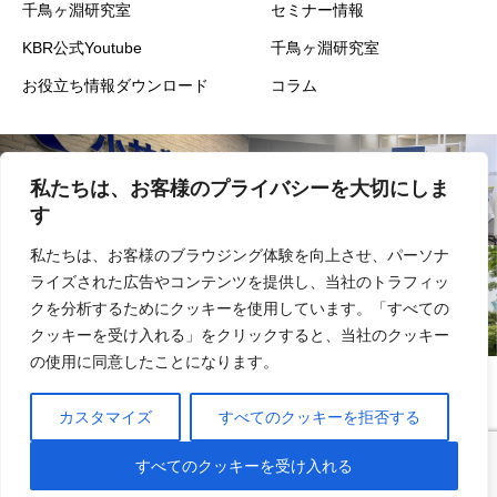
千鳥ヶ淵研究室
セミナー情報
KBR公式Youtube
千鳥ヶ淵研究室
お役立ち情報ダウンロード
コラム
私たちは、お客様のプライバシーを大切にしま
会社概要
事業内容
す
私たちは、お客様のブラウジング体験を向上させ、パーソナ
ライズされた広告やコンテンツを提供し、当社のトラフィッ
実績
採用
クを分析するためにクッキーを使用しています。「すべての
クッキーを受け入れる」をクリックすると、当社のクッキー
の使用に同意したことになります。
情報セキュリティ基本方針
プライバシーポリシー
サイトマップ
カスタマイズ
すべてのクッキーを拒否する
お問い合わせ
よくあるご質問
すべてのクッキーを受け入れる
©︎ 2025 KBR・ Kobayashiroumu Corporation