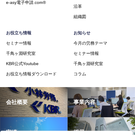
e-asy電子申請.com®
沿革
組織図
お役立ち情報
お知らせ
セミナー情報
今月の労務テーマ
千鳥ヶ淵研究室
セミナー情報
KBR公式Youtube
千鳥ヶ淵研究室
お役立ち情報ダウンロード
コラム
会社概要
事業内容
実績
採用