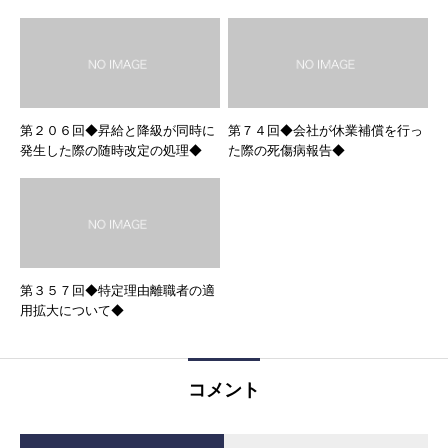
第２０６回◆昇給と降級が同時に
第７４回◆会社が休業補償を行っ
発生した際の随時改定の処理◆
た際の死傷病報告◆
第３５７回◆特定理由離職者の適
用拡大について◆
コメント