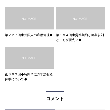
第２２７回◆外国人の雇用管理◆
第１８４回◆労働契約と就業規則
どっちが優先？◆
第３６２回◆時間単位の年次有給
休暇について◆
コメント