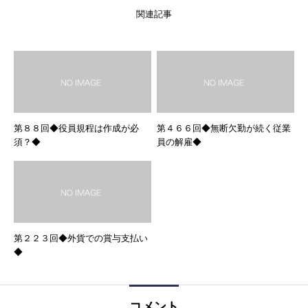
関連記事
第８８回◆役員規程は作成が必
第４６６回◆無断欠勤が続く従業
須？◆
員の解雇◆
第２２３回◆外貨での賞与支払い
◆
コメント