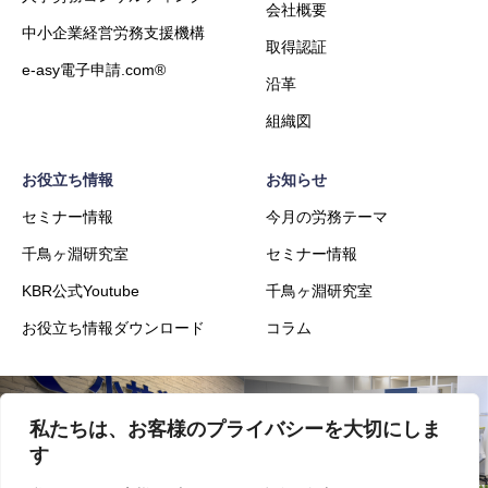
会社概要
中小企業経営労務支援機構
取得認証
e-asy電子申請.com®
沿革
組織図
お役立ち情報
お知らせ
セミナー情報
今月の労務テーマ
千鳥ヶ淵研究室
セミナー情報
KBR公式Youtube
千鳥ヶ淵研究室
お役立ち情報ダウンロード
コラム
私たちは、お客様のプライバシーを大切にしま
会社概要
事業内容
す