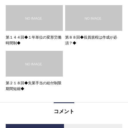
第１４４回◆１年単位の変形労働
第８８回◆役員規程は作成が必
時間制◆
須？◆
第２１８回◆失業手当の給付制限
期間短縮◆
コメント