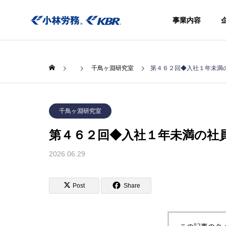
事業内容
千鳥ヶ淵研究室
第４６２回◆入社１年未満
千鳥ヶ淵研究室
第４６２回◆入社１年未満の社
事業内容
社会保険
2026.06.29
きアウト
シング
Social
Post
Share
insurance
procedure
agency