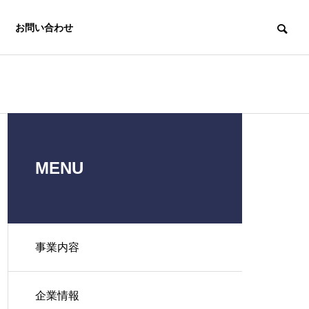
お問い合わせ
MENU
中小企業経営
e-asy電子申
労務支援機構
請.com®
事業内容
Labor
Insurance
Electronic
Affairs
application e-
企業情報
Association
asy