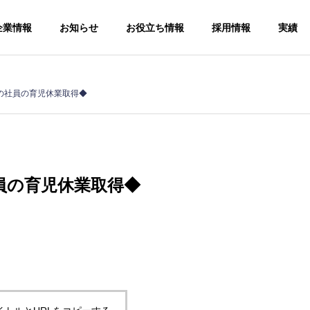
企業情報
お知らせ
お役立ち情報
採用情報
実績
の社員の育児休業取得◆
員の育児休業取得◆
手続
ソー
人事労務コン
サルティング
給与計算アウ
Human
トソーシング
resources and
Payroll
labor
outsourcing
consulting