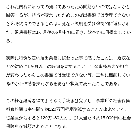
された内容に沿っての提出であったため問題ないのではないかと
回答するが、担当が変わったためこの提出書類では受理できない
と凡そ納得のできるものはいえない説明を受け強制的に返戻され
た。返戻書類は1ヶ月後の6月中旬に届き、速やかに再提出してい
る。
実際に特例改定の届出業務に携わった事で感じたことは、返戻な
どの対応に1ヶ月以上の時間を要すること、年金事務所内で担当
が変わったからこの書類では受理できない等、正常に機能してい
るのか不信感を持たざるを得ない状況であったことである。
この様な経緯を得てようやく手続きは完了し、事業所の社会保険
料負担額は半年間で約120万円程度削減することが出来ている。
従業員からすると120万÷80人として1人当たり約15,000円の社会
保険料が減額されたことになる。