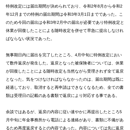
特例改定には届出期間が決められており、令和2年8月から令和2
年12月までの特例の届出期間は令和3年3月1日までであった。こ
のため今回の届出は令和3年2月中の届出が必要であり特例改定と
休業が回復したことによる随時改定を併せて早急に提出しなけれ
ばならない状況であった。
無事期日内に届出を完了したところ、4月中旬に特例改定におい
て数件返戻が発生した。返戻となった被保険者については、休業
が回復したことによる随時改定も当然ながら受理されず全て返戻
となった。気をつけなければならなかったのは、届出期間は既に
経過しており、取消すると再申請はできなくなるため、全ての書
類は受理日の記載のある書類で返戻により対応する事である。
余談ではあるが、返戻の内容に従い速やかに再提出したところ5
月中旬に年金事務所から電話による連絡があり、書類に不備があ
るため再度返戻するとの内容であった。内容については先に返戻