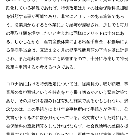
刻化している状況であれば、特例改定は月々の社会保険料負担額
を減額する事が可能であり、非常にメリットのある施策であろ
う。従業員からすると休業により給与が減額され、少しでも毎月
の手取り額を増やしたいと考えれば同様にメリットは十分にあ
る。しかしながら、産前産後休業による出産手当金、私傷病によ
る傷病手当金は、直近１２ヶ月の標準報酬月額の平均を基に計算
され、また老齢厚生年金にも影響するので、十分に考慮して特例
改定を申請するか考えるべきである。
コロナ禍における特例改定については、従業員の手取り額増、事
業所の負担額減という今時点をどう乗り切るかという緊急対策で
あり、その点だけを鑑みれば有効な施策であるかもしれない。残
念なのは、この手続きにより年金事務所内で手続きが停滞し、公
文書が下りるのに数か月かかっている。公文書が下りた時には社
会保険料の遡及精算をしなければならず、社会保険料の差額を従
業員ごとに計算しなければならない。可能であれば施策と同時に