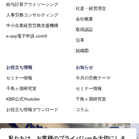
給与計算アウトソーシング
社是・経営理念
人事労務コンサルティング
会社概要
中小企業経営労務支援機構
取得認証
e-asy電子申請.com®
沿革
組織図
お役立ち情報
お知らせ
セミナー情報
今月の労務テーマ
千鳥ヶ淵研究室
セミナー情報
KBR公式Youtube
千鳥ヶ淵研究室
お役立ち情報ダウンロード
コラム
私たちは、お客様のプライバシーを大切にしま
会社概要
事業内容