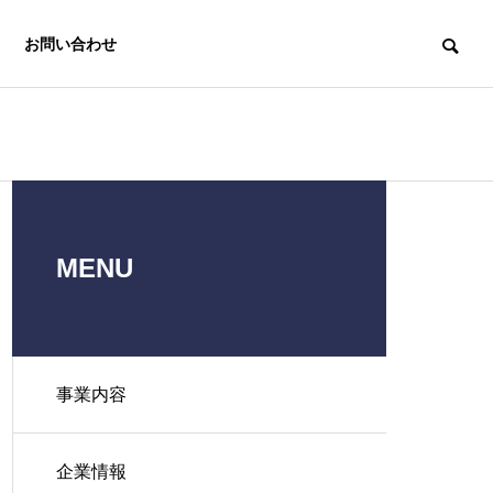
お問い合わせ
MENU
中小企業経営
e-asy電子申
労務支援機構
請.com®
事業内容
Labor
Insurance
Electronic
Affairs
application e-
企業情報
Association
asy