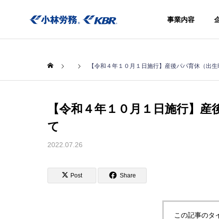
事業内容
【令和４年１０月１日施行】産後パパ育休（出生
【令和４年１０月１日施行】産
て
事業内容
社会保険
2022.07.26
きアウト
シング
Post
Share
Social
insurance
procedure
agency
この記事のタ