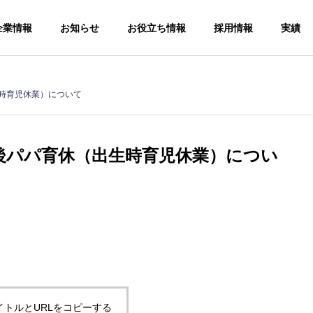
企業情報
お知らせ
お役立ち情報
採用情報
実績
時育児休業）について
後パパ育休（出生時育児休業）につい
手続
ソー
人事労務コン
サルティング
給与計算アウ
Human
トソーシング
resources and
Payroll
labor
outsourcing
consulting
イトルとURLをコピーする