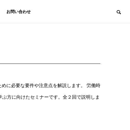
お問い合わせ
めに必要な要件や注意点を解説します。 労働時
中小企業経営
e-asy電子申
労務支援機構
学ぶ方に向けたセミナーです。全２回で説明しま
請.com®
Labor
Insurance
Electronic
Affairs
application e-
Association
asy