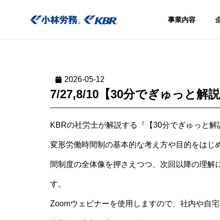
事業内容
2026-05-12
7/27,8/10【30分でぎゅっと
KBRの社労士が解説する『【30分でぎゅっと
事業内容
社会保険
変形労働時間制の基本的な考え方や目的をはじ
きアウト
シング
間制度の全体像を押さえつつ、次回以降の理解
Social
す。
insurance
procedure
Zoomウェビナーを使用しますので、社内や自
agency