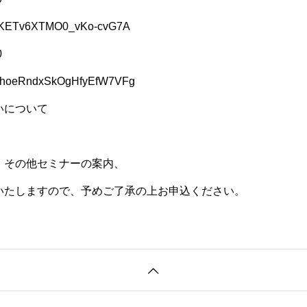
N_trKETv6XTMO0_vKo-cvG7A
0
N_DhoeRndxSkOgHfyEfW7VFg
いについて
、
、その他セミナーの案内、
いたしますので、予めご了承の上お申込ください。