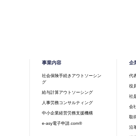
事業内容
企
社会保険手続きアウトソーシン
代
グ
役
給与計算アウトソーシング
社
人事労務コンサルティング
会
中小企業経営労務支援機構
取
e-asy電子申請.com®
沿