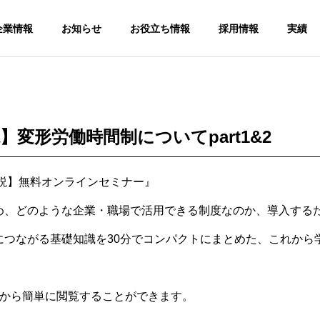
企業情報
お知らせ
お役立ち情報
採用情報
実績
解説】変形労働時間制についてpart1&2
解説】無料オンラインセミナー』
手続
め、どのような企業・職場で活用できる制度なのか、導入するた
ソー
人事労務コン
サルティング
につながる基礎知識を30分でコンパクトにまとめた、これから
給与計算アウ
Human
トソーシング
resources and
Payroll
labor
宅から簡単に閲覧することができます。
outsourcing
consulting