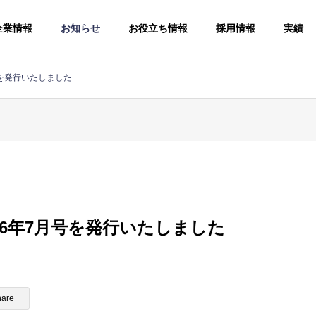
企業情報
お知らせ
お役立ち情報
採用情報
実績
号を発行いたしました
手続
ソー
人事労務コン
26年7月号を発行いたしました
サルティング
給与計算アウ
Human
トソーシング
resources and
Payroll
labor
hare
outsourcing
consulting