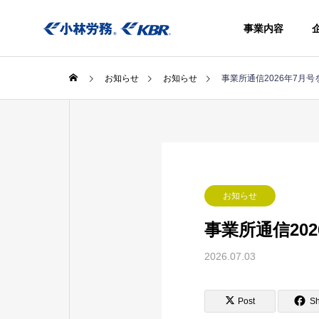
事業内容
お知らせ
お知らせ
事業所通信2026年7月
事業内容
お知らせ
社会保険
きアウト
事業所通信20
シング
2026.07.03
Social
insurance
procedure
Post
S
agency