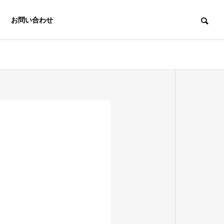
お問い合わせ
中小企業経営
e-asy電子申
労務支援機構
請.com®
Labor
Insurance
Electronic
Affairs
application e-
Association
asy