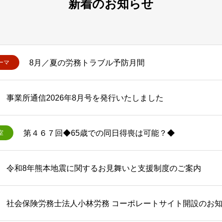
新着のお知らせ
8月／夏の労務トラブル予防月間
ーマ
事業所通信2026年8月号を発行いたしました
第４６７回◆65歳での同日得喪は可能？◆
室
令和8年熊本地震に関するお見舞いと支援制度のご案内
社会保険労務士法人小林労務 コーポレートサイト開設のお