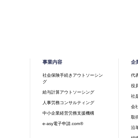
事業内容
企
社会保険手続きアウトソーシン
代
グ
役
給与計算アウトソーシング
社
人事労務コンサルティング
会
中小企業経営労務支援機構
取
e-asy電子申請.com®
沿