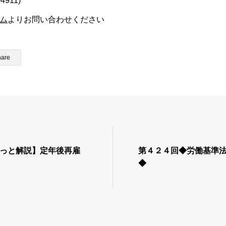
4911)
ム
よりお問い合わせください
hare
ぎゅっと解説】定年後再雇
第４２４回◆労働基準
◆