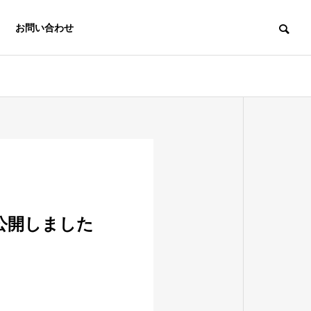
お問い合わせ
中小企業経営
公開しました
e-asy電子申
労務支援機構
請.com®
Labor
Insurance
Electronic
Affairs
application e-
Association
asy