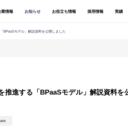
企業情報
お知らせ
お役立ち情報
採用情報
実績
「BPaaSモデル」解説資料を公開しました
手続
ソー
人事労務コン
を推進する「BPaaSモデル」解説資料を
サルティング
給与計算アウ
Human
トソーシング
resources and
Payroll
labor
hare
outsourcing
consulting