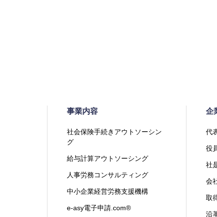
事業内容
企
社会保険手続きアウトソーシン
代
グ
役
給与計算アウトソーシング
社
人事労務コンサルティング
会
中小企業経営労務支援機構
取
e-asy電子申請.com®
沿