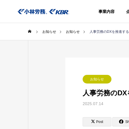
事業内容
お知らせ
お知らせ
人事労務のDXを推進する
事業内容
お知らせ
社会保険
きアウト
人事労務のDX
シング
2025.07.14
Social
insurance
procedure
Post
S
agency