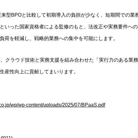
は、従来型BPOと比較して初期導入の負担が少なく、短期間での
といった国家資格者による監修のもと、法改正や実務要件への
負荷を軽減し、戦略的業務への集中を可能にします。
も、クラウド技術と実務支援を組み合わせた「実行力のある業
生産性向上に貢献してまいります。
.co.jp/wp/wp-content/uploads/2025/07/BPaaS.pdf