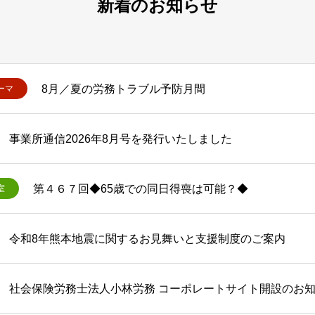
新着のお知らせ
8月／夏の労務トラブル予防月間
ーマ
事業所通信2026年8月号を発行いたしました
第４６７回◆65歳での同日得喪は可能？◆
室
令和8年熊本地震に関するお見舞いと支援制度のご案内
社会保険労務士法人小林労務 コーポレートサイト開設のお