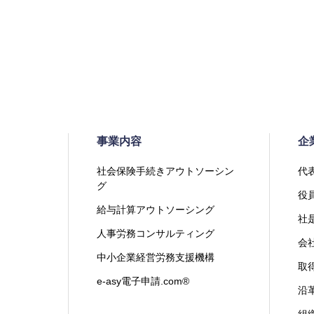
事業内容
企
社会保険手続きアウトソーシン
代
グ
役
給与計算アウトソーシング
社
人事労務コンサルティング
会
中小企業経営労務支援機構
取
e-asy電子申請.com®
沿