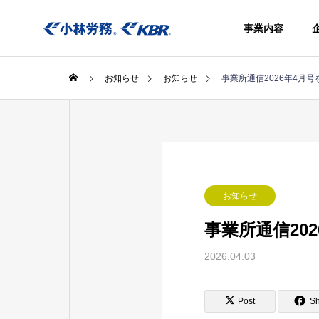
事業内容
お知らせ
お知らせ
事業所通信2026年4月
事業内容
お知らせ
社会保険
きアウト
事業所通信20
シング
2026.04.03
Social
insurance
procedure
Post
S
agency