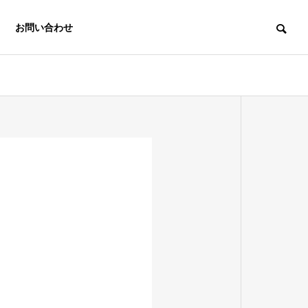
お問い合わせ
中小企業経営
e-asy電子申
労務支援機構
請.com®
Labor
Insurance
Electronic
Affairs
application e-
Association
asy