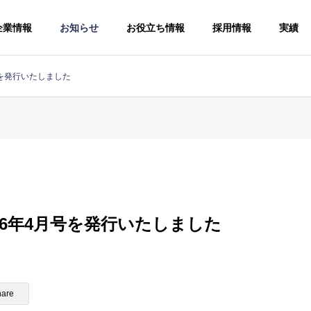
企業情報
お知らせ
お役立ち情報
採用情報
実績
号を発行いたしました
手続
ソー
人事労務コン
26年4月号を発行いたしました
サルティング
給与計算アウ
Human
トソーシング
resources and
Payroll
labor
hare
outsourcing
consulting