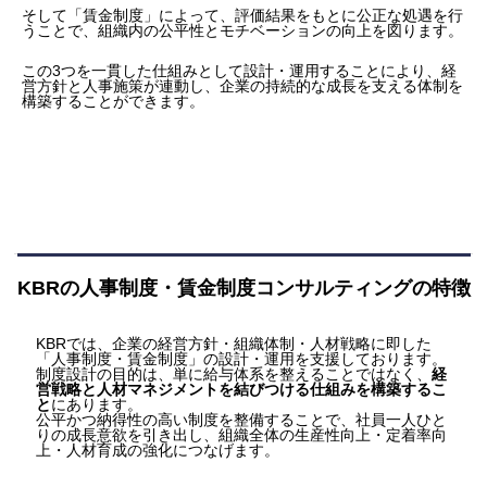
そして「賃金制度」によって、評価結果をもとに公正な処遇を行
うことで、組織内の公平性とモチベーションの向上を図ります。
この3つを一貫した仕組みとして設計・運用することにより、経
営方針と人事施策が連動し、企業の持続的な成長を支える体制を
構築することができます。
KBRの人事制度・賃金制度コンサルティングの特徴
KBRでは、企業の経営方針・組織体制・人材戦略に即した
「人事制度・賃金制度」の設計・運用を支援しております。
制度設計の目的は、単に給与体系を整えることではなく、
経
営戦略と人材マネジメントを結びつける仕組みを構築するこ
と
にあります。
公平かつ納得性の高い制度を整備することで、社員一人ひと
りの成長意欲を引き出し、組織全体の生産性向上・定着率向
上・人材育成の強化につなげます。