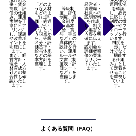
現行の人
導入後の
事・賃金
「どのよ
経営者・
運用状況
制度、評
うな人材
等級制
管理職・
を確認
価の仕組
をどのよ
度、評価
社員への
し、必要
み、運用
うに評
制度、賃
説明資料
に応じて
実態を丁
価・処遇
金制度
を作成
制度の微
寧にヒア
したい
（基本
し、制度
修正やフ
リング
か」とい
給・賞
の趣旨と
ォローア
し、課題
う視点か
与・手当
内容を明
ップを行
や改善ポ
ら、等級
など）の
確に伝え
います。
イントを
区分・評
具体的な
ます。
制度を
明確にし
価基準・
設計を行
説明会や
「形」だ
ます。
給与体系
い、運用
評価者研
けでなく
また、経
などの基
ルールや
修の実施
「機能す
営方針・
本方針を
文書（制
もサポー
る仕組
理念・人
整理しま
度表・評
トいたし
み」とし
材育成方
す。
価シート
ます。
て定着さ
針との整
など）を
せること
合性も確
整備しま
を重視し
認いたし
す。
ていま
ます。
す。
よくある質問（FAQ）