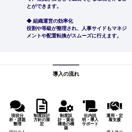
とができます。
◆ 組織運営の効率化
役割や等級が整理され、人事サイドもマネジ
メントや配置転換がスムーズに行えます。
導入の流れ
現状分
制度設計
制度設
社内説
運用・定
析・課題
方針の策
計・賃金
明・導入
着支援
整理
定
構造の構
サポート
築