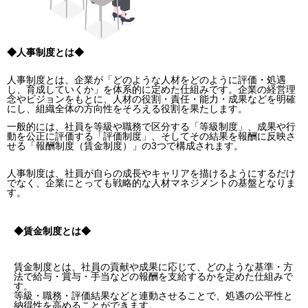
◆人事制度とは◆
人事制度とは、企業が「どのような人材をどのように評価・処遇
し、育成していくか」を体系的に定めた仕組みです。企業の経営理
念やビジョンをもとに、人材の役割・責任・能力・成果などを明確
にし、組織全体の方向性をそろえる役割を果たします。
一般的には、社員を等級や職務で区分する「等級制度」、成果や行
動を公正に評価する「評価制度」、そしてその結果を報酬に反映さ
せる「報酬制度（賃金制度）」の3つで構成されます。
人事制度は、社員が自らの成長やキャリアを描けるようにするだけ
でなく、企業にとっても戦略的な人材マネジメントの基盤となりま
す。
◆賃金制度とは◆
賃金制度とは、社員の貢献や成果に応じて、どのような基準・方
法で給与・賞与・手当などの報酬を支給するかを定めた仕組みで
す。
等級・職務・評価結果などと連動させることで、処遇の公平性と
納得性を高めることができます。