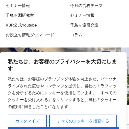
セミナー情報
今月の労務テーマ
千鳥ヶ淵研究室
セミナー情報
KBR公式Youtube
千鳥ヶ淵研究室
お役立ち情報ダウンロード
コラム
私たちは、お客様のプライバシーを大切にしま
会社概要
事業内容
す
私たちは、お客様のブラウジング体験を向上させ、パーソナ
ライズされた広告やコンテンツを提供し、当社のトラフィッ
実績
採用
クを分析するためにクッキーを使用しています。「すべての
クッキーを受け入れる」をクリックすると、当社のクッキー
の使用に同意したことになります。
情報セキュリティ基本方針
プライバシーポリシー
サイトマップ
カスタマイズ
すべてのクッキーを拒否する
お問い合わせ
よくあるご質問